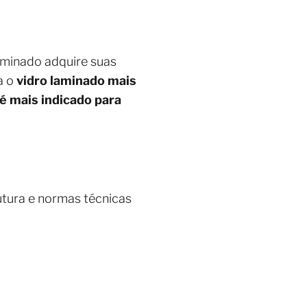
aminado adquire suas
a o
vidro laminado mais
é mais indicado para
utura e normas técnicas