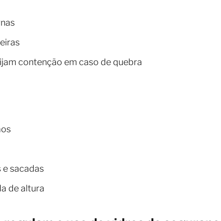
rnas
eiras
ijam contenção em caso de quebra
ãos
 e sacadas
a de altura