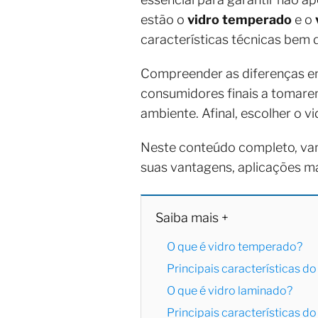
estão o
vidro temperado
e o
características técnicas bem d
Compreender as diferenças ent
consumidores finais a tomarem
ambiente. Afinal, escolher o v
Neste conteúdo completo, vam
suas vantagens, aplicações m
Saiba mais +
O que é vidro temperado?
Principais características d
O que é vidro laminado?
Principais características d