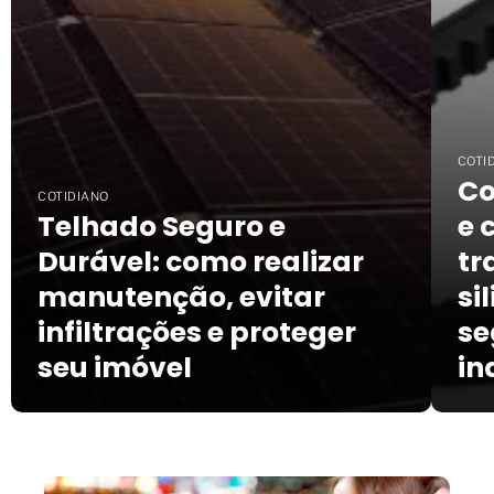
COTI
Co
COTIDIANO
Telhado Seguro e
e 
Durável: como realizar
tr
manutenção, evitar
si
infiltrações e proteger
se
seu imóvel
in