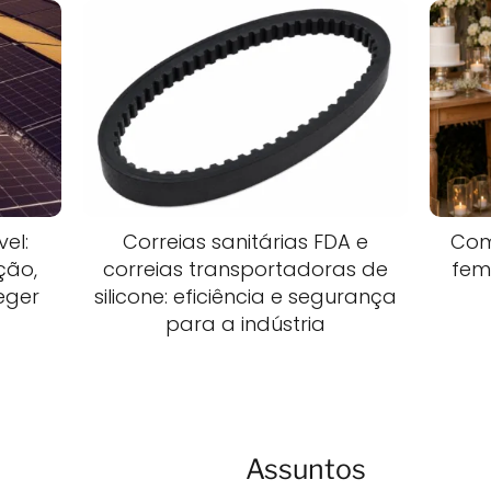
el:
Correias sanitárias FDA e
Com
ção,
correias transportadoras de
fem
teger
silicone: eficiência e segurança
para a indústria
Assuntos