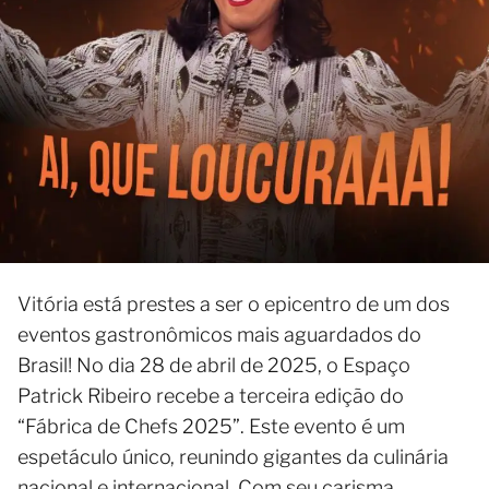
Vitória está prestes a ser o epicentro de um dos
eventos gastronômicos mais aguardados do
Brasil! No dia 28 de abril de 2025, o Espaço
Patrick Ribeiro recebe a terceira edição do
“Fábrica de Chefs 2025”. Este evento é um
espetáculo único, reunindo gigantes da culinária
nacional e internacional. Com seu carisma