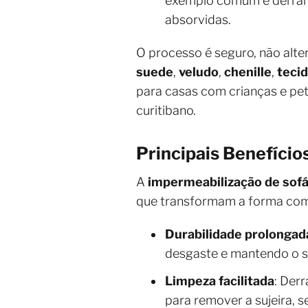
exemplo comum é derrama
absorvidas.
O processo é seguro, não alte
suede
,
veludo
,
chenille
,
teci
para casas com crianças e pet
curitibano.
Principais Benefício
A
impermeabilização de sofá
que transformam a forma como 
Durabilidade prolongad
desgaste e mantendo o 
Limpeza facilitada
: Der
para remover a sujeira, 