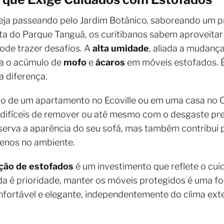
Seja passeando pelo Jardim Botânico, saboreando um p
sta do Parque Tanguá, os curitibanos sabem aproveitar
pode trazer desafios. A
alta umidade
, aliada a mudanç
ra o acúmulo de
mofo
e
ácaros
em móveis estofados. É
a diferença.
o de um apartamento no Ecoville ou em uma casa no C
difíceis de remover ou até mesmo com o desgaste pre
erva a aparência do seu sofá, mas também contribui pa
genos no ambiente.
ção de estofados
é um investimento que reflete o cui
da é prioridade, manter os móveis protegidos é uma fo
nfortável e elegante, independentemente do clima ext