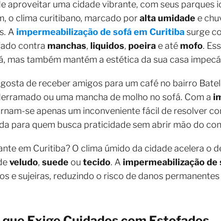
de aproveitar uma cidade vibrante, com seus parques i
, o clima curitibano, marcado por
alta umidade
e chu
s. A
impermeabilização de sofá em Curitiba
surge co
ofado contra
manchas
,
liquidos
,
poeira
e até
mofo
. Es
ofá, mas também mantém a estética da sua casa impecá
 gosta de receber amigos para um café no bairro Batel
 derramado ou uma mancha de molho no sofá. Com a
i
tornam-se apenas um inconveniente fácil de resolver c
da para quem busca praticidade sem abrir mão do confo
ante em Curitiba? O clima úmido da cidade acelera o d
 de
veludo
,
suede
ou
tecido
. A
impermeabilização de 
os e sujeiras, reduzindo o risco de danos permanentes
o que Exige Cuidados com Estofados