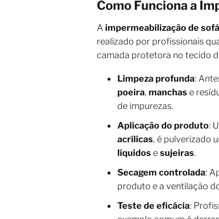
Como Funciona a Imp
A
impermeabilização de sofá
realizado por profissionais q
camada protetora no tecido d
Limpeza profunda
: Ant
poeira
,
manchas
e resíd
de impurezas.
Aplicação do produto
: 
acrílicas
, é pulverizado 
líquidos
e
sujeiras
.
Secagem controlada
: A
produto e a ventilação d
Teste de eficácia
: Profi