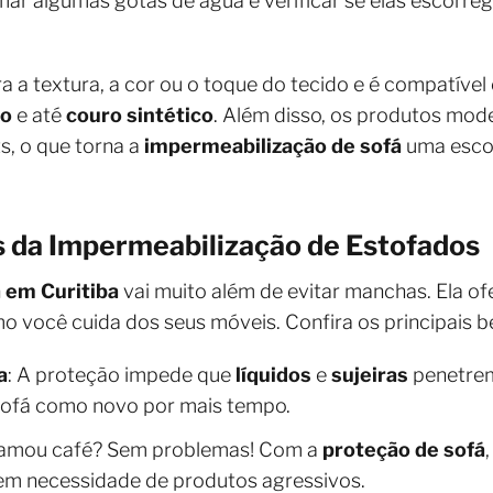
r algumas gotas de água e verificar se elas escorre
ra a textura, a cor ou o toque do tecido e é compatíve
do
e até
couro sintético
. Além disso, os produtos mo
s, o que torna a
impermeabilização de sofá
uma escol
s da Impermeabilização de Estofados
 em Curitiba
vai muito além de evitar manchas. Ela o
você cuida dos seus móveis. Confira os principais be
a
: A proteção impede que
líquidos
e
sujeiras
penetrem
sofá como novo por mais tempo.
ramou café? Sem problemas! Com a
proteção de sofá
sem necessidade de produtos agressivos.