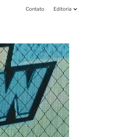
Contato
Editoria