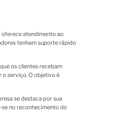
sa oferece atendimento ao
tadores tenham suporte rápido
 que os clientes recebam
 o serviço. O objetivo é
presa se destaca por sua
do-se no reconhecimento do