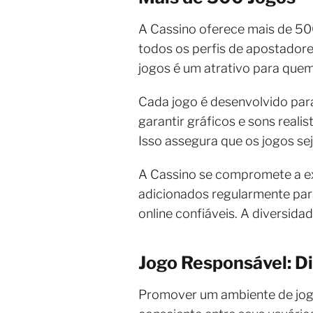
A Cassino oferece mais de 500
todos os perfis de apostadore
jogos é um atrativo para que
Cada jogo é desenvolvido para
garantir gráficos e sons reali
Isso assegura que os jogos sej
A Cassino se compromete a ex
adicionados regularmente para
online confiáveis. A diversida
Jogo Responsável: D
Promover um ambiente de jogo