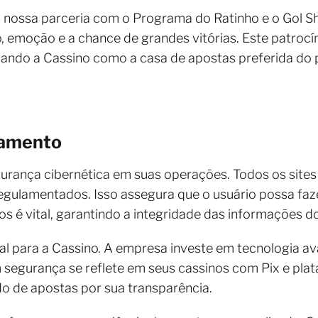
ossa parceria com o Programa do Ratinho e o Gol Sh
o, emoção e a chance de grandes vitórias. Este patroc
icando a Cassino como a casa de apostas preferida do p
iamento
egurança cibernética em suas operações. Todos os site
egulamentados. Isso assegura que o usuário possa faz
s é vital, garantindo a integridade das informações do
ial para a Cassino. A empresa investe em tecnologia a
segurança se reflete em seus cassinos com Pix e plat
o de apostas por sua transparência.