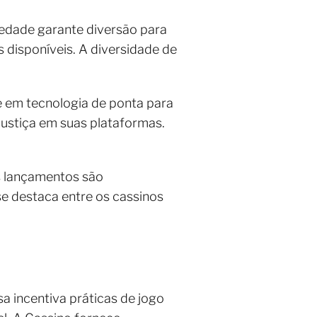
iedade garante diversão para
 disponíveis. A diversidade de
e em tecnologia de ponta para
 justiça em suas plataformas.
s lançamentos são
se destaca entre os cassinos
 incentiva práticas de jogo