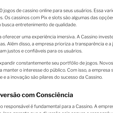
 jogos de cassino online para seus usuários. Essa var
s. Os cassinos com Pix e slots são algumas das opções
m busca entretenimento de qualidade.
 oferecer uma experiência imersiva. A Cassino invest
stas. Além disso, a empresa prioriza a transparência e a
am justos e confiáveis para os usuários.
pandir constantemente seu portfólio de jogos. Novo
 manter o interesse do público. Com isso, a empresa 
de e a inovação são pilares do sucesso da Cassino.
iversão com Consciência
 responsável é fundamental para a Cassino. A empresa