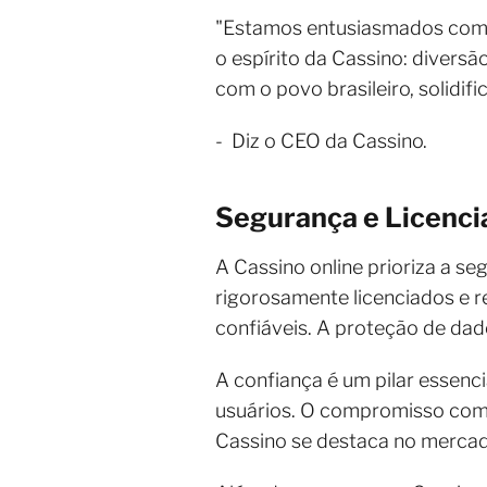
"Estamos entusiasmados com n
o espírito da Cassino: diversã
com o povo brasileiro, solidif
- Diz o CEO da Cassino.
Segurança e Licenc
A Cassino online prioriza a s
rigorosamente licenciados e r
confiáveis. A proteção de dado
A confiança é um pilar essenc
usuários. O compromisso com 
Cassino se destaca no mercad