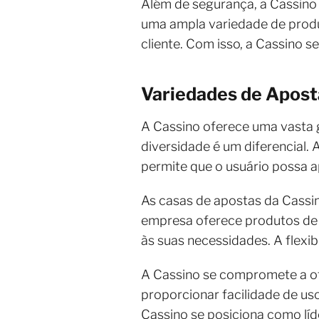
Além de segurança, a Cassino 
uma ampla variedade de produ
cliente. Com isso, a Cassino s
Variedades de Apost
A Cassino oferece uma vasta g
diversidade é um diferencial.
permite que o usuário possa a
As casas de apostas da Cassi
empresa oferece produtos de 
às suas necessidades. A flexi
A Cassino se compromete a of
proporcionar facilidade de uso
Cassino se posiciona como líd