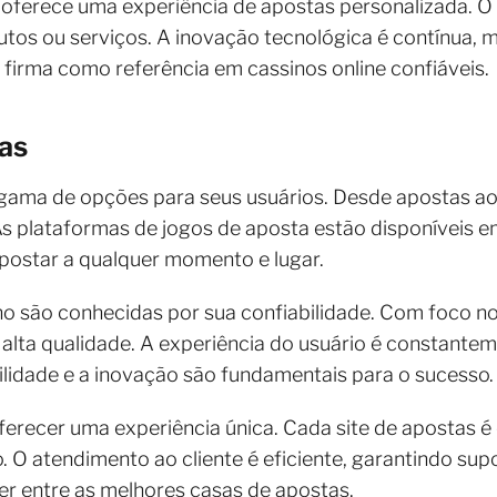
oferece uma experiência de apostas personalizada. O 
tos ou serviços. A inovação tecnológica é contínua, 
e firma como referência em cassinos online confiáveis.
as
ama de opções para seus usuários. Desde apostas ao vi
 As plataformas de jogos de aposta estão disponíveis e
postar a qualquer momento e lugar.
no são conhecidas por sua confiabilidade. Com foco n
alta qualidade. A experiência do usuário é constante
bilidade e a inovação são fundamentais para o sucesso.
erecer uma experiência única. Cada site de apostas é
. O atendimento ao cliente é eficiente, garantindo supo
er entre as melhores casas de apostas.