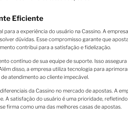
nte Eficiente
ial para a experiência do usuário na Cassino. A empre
 resolver dúvidas. Esse compromisso garante que apos
imento contribui para a satisfação e fidelização.
nto contínuo de sua equipe de suporte. Isso assegura
Além disso, a empresa utiliza tecnologia para aprimorar
 de atendimento ao cliente impecável.
 diferenciais da Cassino no mercado de apostas. A em
e. A satisfação do usuário é uma prioridade, refletin
 se firma como uma das melhores casas de apostas.