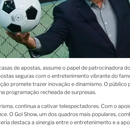
casas de apostas, assume o papel de patrocinadora d
apostas seguras com o entretenimento vibrante do fa
ação promete trazer inovação e dinamismo. O público 
uma programação recheada de surpresas.
risma, continua a cativar telespectadores. Com o apo
ance. O Gol Show, um dos quadros mais populares, com
ria destaca a sinergia entre o entretenimento e a apo