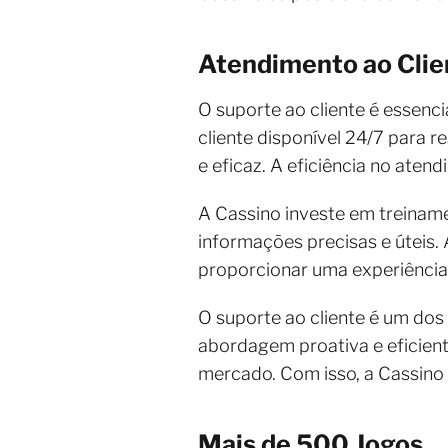
Atendimento ao Clie
O suporte ao cliente é essenc
cliente disponível 24/7 para
e eficaz. A eficiência no atend
A Cassino investe em treiname
informações precisas e úteis. 
proporcionar uma experiência
O suporte ao cliente é um dos
abordagem proativa e eficient
mercado. Com isso, a Cassino
Mais de 500 Jogos