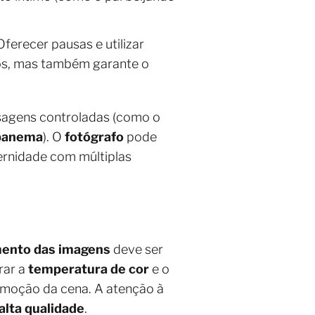
 Oferecer pausas e utilizar
tos, mas também garante o
isagens controladas (como o
Ipanema
). O
fotógrafo
pode
ernidade com múltiplas
mento das imagens
deve ser
rar a
temperatura de cor
e o
 emoção da cena. A atenção à
alta qualidade
.