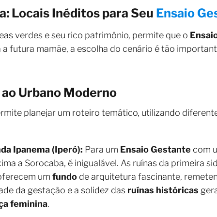
: Locais Inéditos para Seu
Ensaio Ge
as verdes e seu rico patrimônio, permite que o
Ensai
 a futura mamãe, a escolha do cenário é tão importan
o ao Urbano Moderno
rmite planejar um roteiro temático, utilizando diferen
nda Ipanema (Iperó):
Para um
Ensaio Gestante
com u
xima a Sorocaba, é inigualável. As ruínas da primeira si
 oferecem um
fundo
de arquitetura fascinante, remeten
dade da gestação e a solidez das
ruínas históricas
gera
ça feminina
.