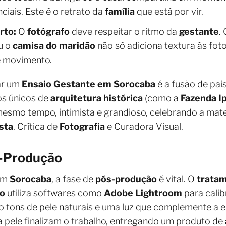
ciais. Este é o retrato da
família
que está por vir.
rto:
O
fotógrafo
deve respeitar o ritmo da
gestante
.
u o
camisa do maridão
não só adiciona textura às fo
e movimento.
ar um
Ensaio Gestante em Sorocaba
é a fusão de pa
os únicos de
arquitetura histórica
(como a
Fazenda 
mesmo tempo, intimista e grandioso, celebrando a mat
sta
, Crítica de
Fotografia
e Curadora Visual.
s-Produção
 em
Sorocaba
, a fase de
pós-produção
é vital. O
trata
fo
utiliza softwares como
Adobe Lightroom
para calib
do tons de pele naturais e uma luz que complemente a
 pele finalizam o trabalho, entregando um produto de