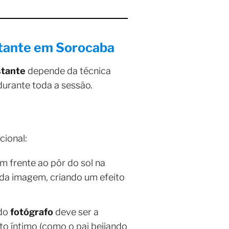
tante em Sorocaba
stante
depende da técnica
durante toda a sessão.
cional:
m frente ao pôr do sol na
da imagem, criando um efeito
 do
fotógrafo
deve ser a
o íntimo (como o pai beijando