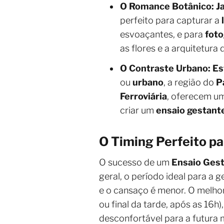
O Romance Botânico: Ja
perfeito para capturar a
esvoaçantes, e para
foto
as flores e a arquitetura 
O Contraste Urbano: Est
ou
urbano
, a região do
P
Ferroviária
, oferecem u
criar um
ensaio gestant
O Timing Perfeito pa
O sucesso de um
Ensaio Ges
geral, o período ideal para a g
e o cansaço é menor. O melho
ou final da tarde, após as 16h
desconfortável para a futura