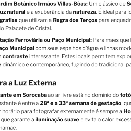
rdim Botânico Irmãos Villas-Bôas:
Um clássico de
S
luz natural
e a exuberância da
natureza
. É ideal para 
grafias
que utilizam a
Regra dos Terços
para enquadr
do Palacete de Cristal.
ação Ferroviária ou Paço Municipal:
Para mães que 
aço Municipal
com seus espelhos d'água e linhas mode
m
contraste
interessante. Estes locais permitem explo
e
dinâmico e contemporâneo, fugindo do tradicional p
ra a Luz Externa
tante em Sorocaba
ao ar livre está no domínio do
fot
estante é entre a
28ª e a 33ª semana de gestação
, q
r horário para fotografar externamente é sempre a
Ho
), que garante a
iluminação suave
e evita o calor excess
 mamãe.