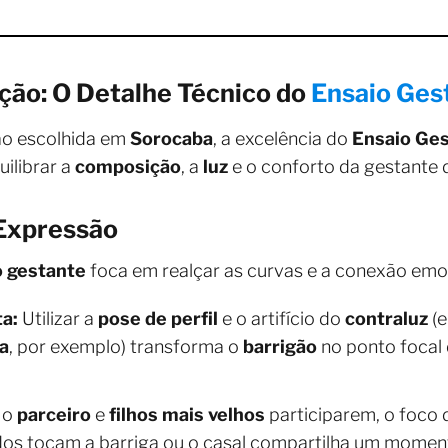
ção: O Detalhe Técnico do
Ensaio Ges
ão escolhida em
Sorocaba
, a excelência do
Ensaio Ge
ilibrar a
composição
, a
luz
e o conforto da gestante 
Expressão
o gestante
foca em realçar as curvas e a conexão emo
ta:
Utilizar a
pose de perfil
e o artifício do
contraluz
(e
a
, por exemplo) transforma o
barrigão
no ponto focal 
 o
parceiro
e
filhos mais velhos
participarem, o foco
dos tocam a barriga ou o casal compartilha um moment