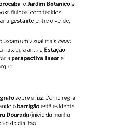
orocaba
, o
Jardim Botânico
é
looks fluidos, com tecidos
ar a
gestante
entre o verde,
buscam um visual mais
clean
rnas, ou a antiga
Estação
rar a
perspectiva linear
e
arque.
ógrafo
sobre a
luz
. Como regra
uando o
barrigão
está evidente
ra Dourada
(início da manhã
ivo do dia, tão