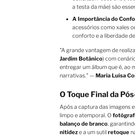
a testa da mãe) são essen
A Importância do Confo
acessórios como xales o
conforto e a liberdade d
"A grande vantagem de realiz
Jardim Botânico
) com cenári
entregar um álbum que é, ao 
narrativas." —
Maria Luísa Co
O Toque Final da Pó
Após a captura das imagens
limpo e atemporal. O
fotógra
balanço de branco
, garantin
nitidez
e a um sutil
retoque
na