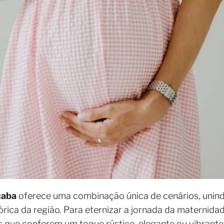
caba
oferece uma combinação única de cenários, unind
órica da região. Para eternizar a jornada da maternidad
es que conferem um toque rústico, elegante ou vibrant