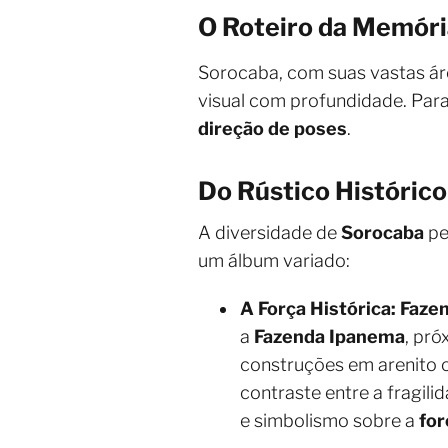
O Roteiro da Memória
Sorocaba, com suas vastas áre
visual com profundidade. Para
direção de poses
.
Do Rústico Históric
A diversidade de
Sorocaba
pe
um álbum variado:
A Força Histórica: Faze
a
Fazenda Ipanema
, pró
construções em arenito
contraste entre a fragili
e simbolismo sobre a
for