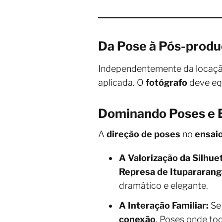
Da Pose à Pós-produ
Independentemente da locaç
aplicada. O
fotógrafo
deve equ
Dominando Poses e 
A
direção de poses
no
ensai
A Valorização da Silhue
Represa de Itupararang
dramático e elegante.
A Interação Familiar:
Se
conexão
. Poses onde to