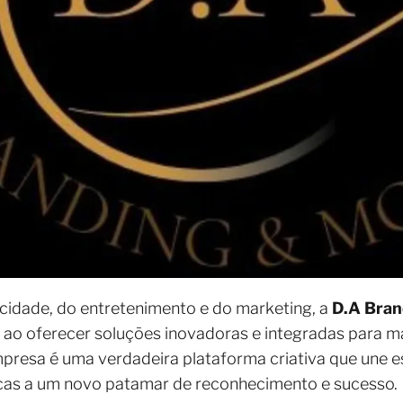
cidade, do entretenimento e do marketing, a
D.A Bra
ao oferecer soluções inovadoras e integradas para ma
resa é uma verdadeira plataforma criativa que une es
cas a um novo patamar de reconhecimento e sucesso.