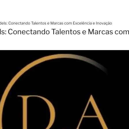
dels: Conectando Talentos e Marcas com Excelência e Inovação
ls: Conectando Talentos e Marcas com