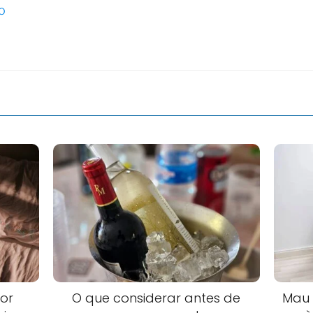
o
or
O que considerar antes de
Mau 