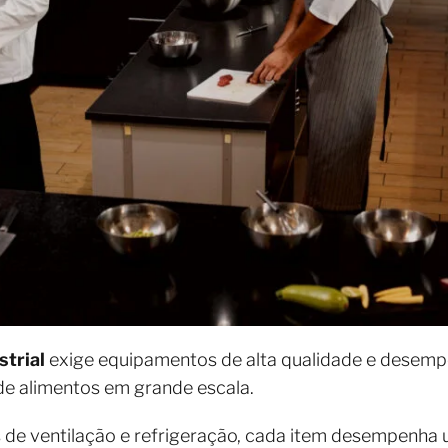
strial
exige equipamentos de alta qualidade e desempe
de alimentos em grande escala.
 de ventilação e refrigeração, cada item desempenha 