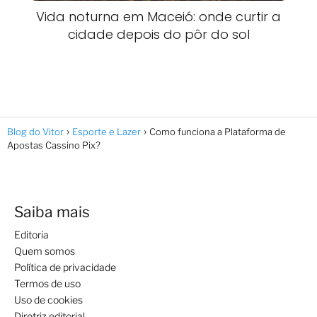
Vida noturna em Maceió: onde curtir a
cidade depois do pôr do sol
Blog do Vitor
Esporte e Lazer
Como funciona a Plataforma de
Apostas Cassino Pix?
Saiba mais
Editoria
Quem somos
Política de privacidade
Termos de uso
Uso de cookies
Diretriz editorial