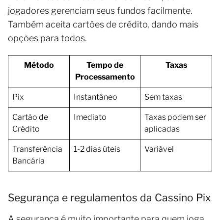
jogadores gerenciam seus fundos facilmente.
Também aceita cartões de crédito, dando mais
opções para todos.
Método
Tempo de
Taxas
Processamento
Pix
Instantâneo
Sem taxas
Cartão de
Imediato
Taxas podem ser
Crédito
aplicadas
Transferência
1-2 dias úteis
Variável
Bancária
Segurança e regulamentos da Cassino Pix
A segurança é muito importante para quem joga