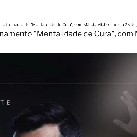
be treinamento "Mentalidade de Cura", com Márcio Micheli, no dia 28 de
namento "Mentalidade de Cura", com M