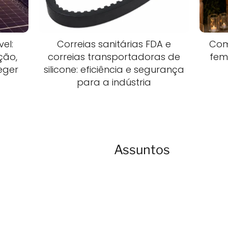
el:
Correias sanitárias FDA e
Com
ção,
correias transportadoras de
fem
teger
silicone: eficiência e segurança
para a indústria
Assuntos