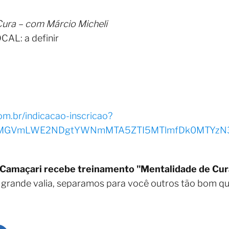
ura – com Márcio Micheli
CAL: a definir
om.br/indicacao-inscricao?
0MGVmLWE2NDgtYWNmMTA5ZTI5MTlmfDk0MTYzN3w
Camaçari recebe treinamento "Mentalidade de Cura
 grande valia, separamos para você outros tão bom q