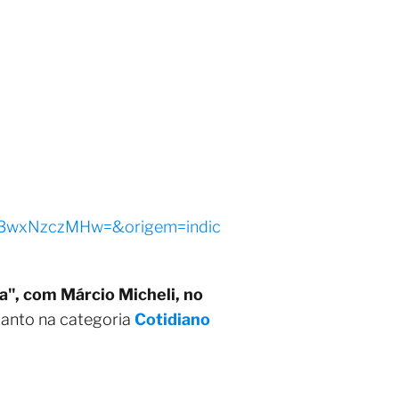
xNzczMHw=&origem=indic
", com Márcio Micheli, no
uanto na categoria
Cotidiano