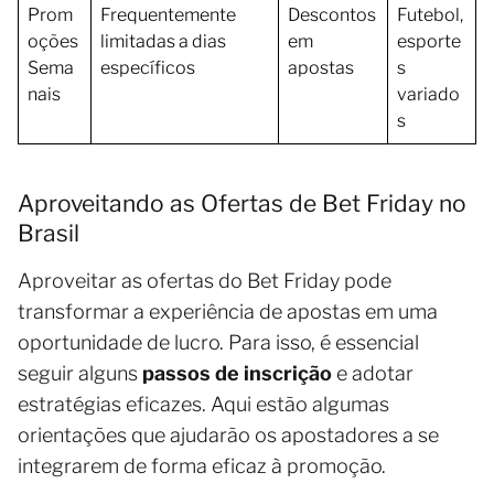
Prom
Frequentemente
Descontos
Futebol,
oções
limitadas a dias
em
esporte
Sema
específicos
apostas
s
nais
variado
s
Aproveitando as Ofertas de Bet Friday no
Brasil
Aproveitar as ofertas do Bet Friday pode
transformar a experiência de apostas em uma
oportunidade de lucro. Para isso, é essencial
seguir alguns
passos de inscrição
e adotar
estratégias eficazes. Aqui estão algumas
orientações que ajudarão os apostadores a se
integrarem de forma eficaz à promoção.