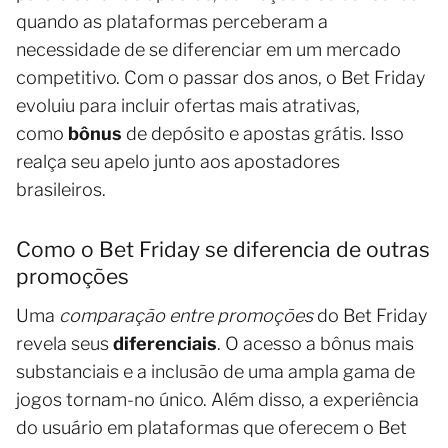
quando as plataformas perceberam a
necessidade de se diferenciar em um mercado
competitivo. Com o passar dos anos, o Bet Friday
evoluiu para incluir ofertas mais atrativas,
como
bônus
de depósito e apostas grátis. Isso
realça seu apelo junto aos apostadores
brasileiros.
Como o Bet Friday se diferencia de outras
promoções
Uma
comparação entre promoções
do Bet Friday
revela seus
diferenciais
. O acesso a bônus mais
substanciais e a inclusão de uma ampla gama de
jogos tornam-no único. Além disso, a experiência
do usuário em plataformas que oferecem o Bet