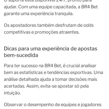
ajudar. Com uma equipe capacitada, a BR4 Bet
garante uma experiência tranquila.
Os apostadores também desfrutam de odds
competitivas e promoções atraentes.
Dicas para uma experiência de apostas
bem-sucedida
Para ter sucesso na BR4 Bet, é crucial analisar
bem as estatísticas e tendências esportivas. Uma
análise detalhada ajuda a tomar decisões mais
acertadas. Assim, evita-se apostar só pela
intuição.
Observar o desempenho de equipes e jogadores