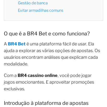
Gestão de banca
Evitar armadilhas comuns
O que é a BR4 Bet e como funciona?
A
BR4 Bet
é uma plataforma fácil de usar. Ela
ajuda a explorar as várias opções de apostas. Os
usuários encontram análises que explicam cada
modalidade.
Com a
BR4 cassino online
, você pode jogar
jogos emocionantes. E aproveitar promoções
exclusivas.
Introdução à plataforma de apostas