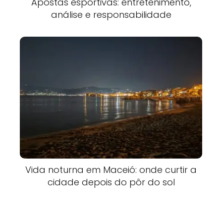
Apostas esportivas: entretenimento,
análise e responsabilidade
Vida noturna em Maceió: onde curtir a
cidade depois do pôr do sol