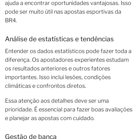
ajuda a encontrar oportunidades vantajosas. Isso
pode ser muito útil nas apostas esportivas da
BR4.
Análise de estatísticas e tendências
Entender os dados estatísticos pode fazer toda a
diferença. Os apostadores experientes estudam
os resultados anteriores e outros fatores
importantes. Isso inclui lesões, condições
climáticas e confrontos diretos.
Essa atenção aos detalhes deve ser uma
prioridade. É essencial para fazer boas avaliações
e planejar as apostas com cuidado.
Gestão de banca