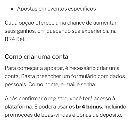
Apostas em eventos específicos
Cada opção oferece uma chance de aumentar
seus ganhos. Enriquecendo sua experiência na
BR4 Bet.
Como criar uma conta
Para começar a apostar, é necessário criar uma
conta. Basta preencher um formulário com dados
pessoais. Como nome, e-mail e senha.
Após confirmar o registro, você terá acesso à
plataforma. E poderá usar os
br4 bônus
. Incluindo
promoções de boas-vindas e bônus de depósito.