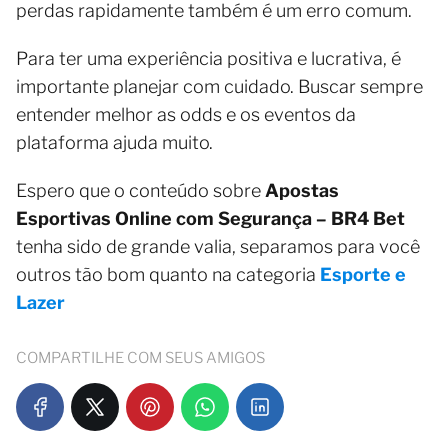
perdas rapidamente também é um erro comum.
Para ter uma experiência positiva e lucrativa, é
importante planejar com cuidado. Buscar sempre
entender melhor as odds e os eventos da
plataforma ajuda muito.
Espero que o conteúdo sobre
Apostas
Esportivas Online com Segurança – BR4 Bet
tenha sido de grande valia, separamos para você
outros tão bom quanto na categoria
Esporte e
Lazer
COMPARTILHE COM SEUS AMIGOS