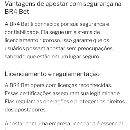
Vantagens de apostar com segurança na
BR4 Bet
A BR4 Bet é conhecida por sua segurança e
confiabilidade. Ela segue um sistema de
licenciamento rigoroso. Isso garante que os
usuários possam apostar sem preocupações,
sabendo que estão em um lugar seguro.
Licenciamento e regulamentação
A BR4 Bet opera com licenças reconhecidas.
Essas certificações asseguram sua legitimidade.
Elas regulam as operações e protegem os direitos
dos apostadores.
Apostar com uma empresa licenciada é essencial.