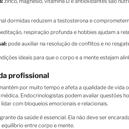
a:
zinco, magnésio, vitamina D e antioxidantes são nut
mal dormidas reduzem a testosterona e comprometem 
ditação, respiração profunda e hobbies ajudam a rela
al:
pode auxiliar na resolução de conflitos e no resgat
ndições ideais para que o corpo e a mente estejam ali
a profissional
e mantém por muito tempo e afeta a qualidade de vida 
 médica. Endocrinologistas podem avaliar questões h
 lidar com bloqueios emocionais e relacionais.
tegrante da saúde é essencial. Ela não deve ser encara
equilíbrio entre corpo e mente.