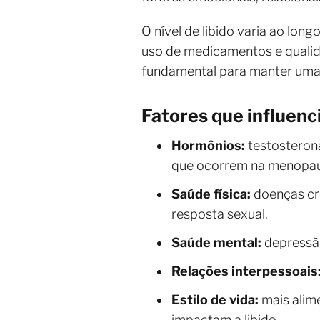
O nível de libido varia ao lon
uso de medicamentos e qualid
fundamental para manter uma 
Fatores que influenci
Hormônios:
testosterona
que ocorrem na menopaus
Saúde física:
doenças crô
resposta sexual.
Saúde mental:
depressão
Relações interpessoais
Estilo de vida:
mais alim
impactam a libido.